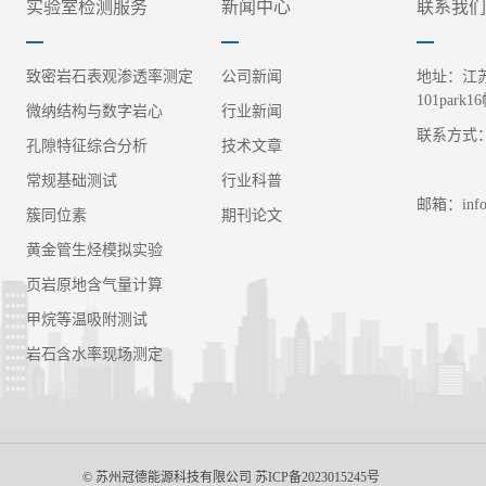
实验室检测服务
新闻中心
联系我
致密岩石表观渗透率测定
公司新闻
地址：江
101park1
微纳结构与数字岩心
行业新闻
联系方式：05
孔隙特征综合分析
技术文章
联系方式
常规基础测试
行业科普
邮箱：info@
簇同位素
期刊论文
黄金管生烃模拟实验
页岩原地含气量计算
甲烷等温吸附测试
岩石含水率现场测定
© 苏州冠德能源科技有限公司
苏ICP备2023015245号