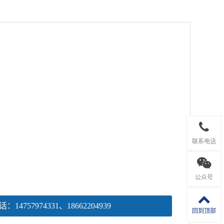
可切割液氮冷冻条件下的套管岩心样品；切割抛光功能
联系电话
心转移舱接口，可实现样品切割抛光后与冷冻传输模块
公众号
14757974331、18662204939
回到顶部