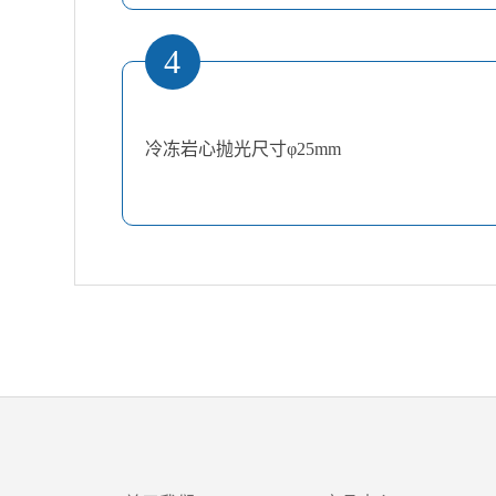
4
冷冻岩心抛光尺寸φ25mm