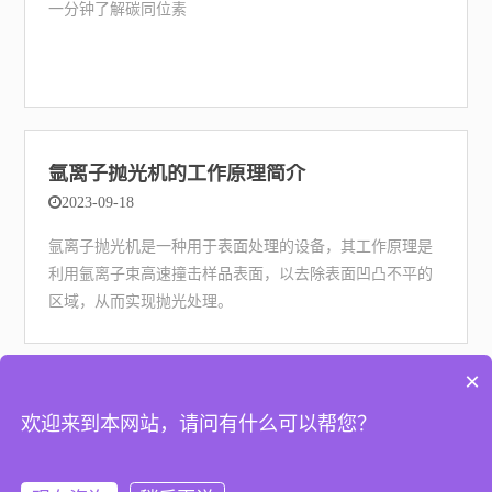
一分钟了解碳同位素
氩离子抛光机的工作原理简介
2023-09-18
氩离子抛光机是一种用于表面处理的设备，其工作原理是
利用氩离子束高速撞击样品表面，以去除表面凹凸不平的
区域，从而实现抛光处理。
×
首页
上一页
1
2
3
下一页
尾页
欢迎来到本网站，请问有什么可以帮您？
© 苏州冠德能源科技有限公司
苏ICP备2023015245号